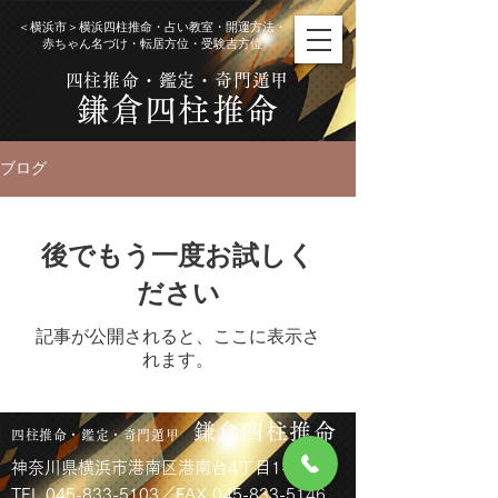
​＜横浜市＞横浜四柱推命・占い教室・開運方法・
赤ちゃん名づけ・転居方位・受験吉方位
四柱推命・鑑定・奇門遁甲
鎌倉四柱推命
ブログ
後でもう一度お試しく
ださい
記事が公開されると、ここに表示さ
れます。
鎌倉四柱推命
四柱推命・鑑定・奇門遁甲
神奈川県横浜市港南区港南台4丁目1-3-305
TEL 045-833-5103／FAX 045-833-5146